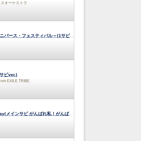
イスオーケストラ
P.A.R.T.Y. ～ユニバース・フェスティバル～(1サビver.)
サビver.)
om EXILE TRIBE
Have a nice day(メインサビ がんばれ私！がんばれ今日もver.)