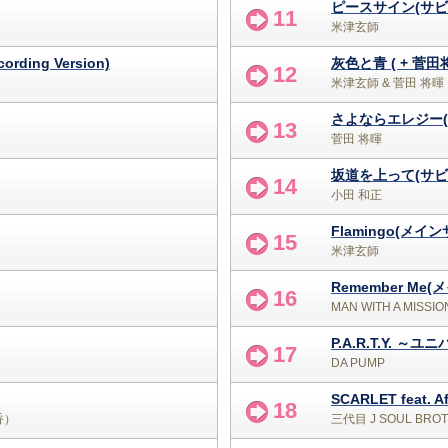
ピースサイン(サビve
11
米津玄師
rding Version)
灰色と青 ( + 菅田将
12
米津玄師 & 菅田 将暉
さよならエレジー(1
13
菅田 将暉
坂道を上って(サビve
14
小田 和正
Flamingo(メインサ
15
米津玄師
Remember Me(
16
MAN WITH A MISSIO
17
DA PUMP
SCARLET feat. A
18
香）
三代目 J SOUL BROTH