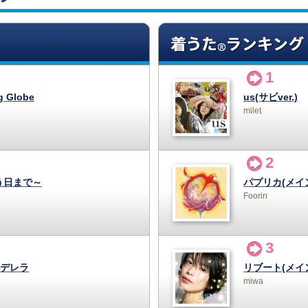
1
g Globe
us(サビver.)
milet
2
う日まで～
パプリカ(メイン
Foorin
3
デレラ
リブート(メイン
miwa