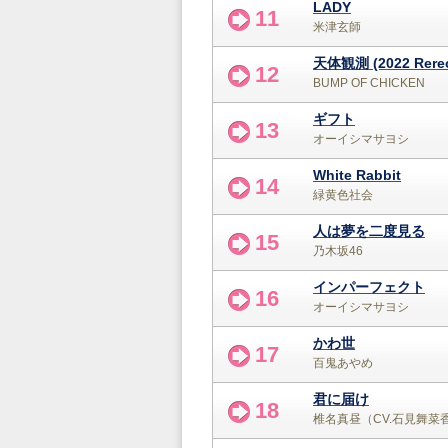
LADY
11
米津玄師
天体観測 (2022 Rereco
12
BUMP OF CHICKEN
ギフト
13
オーイシマサヨシ
White Rabbit
14
緑黄色社会
人は夢を二度見る
15
乃木坂46
インパーフェクト
16
オーイシマサヨシ
かわ世
17
百鬼あやめ
君に届け
18
椎名真昼（CV.石見舞菜