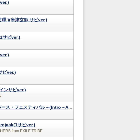
r.)
暉 )(米津玄師 サビver.)
サビver.)
r.)
ビver.)
メインサビver.)
N
P.A.R.T.Y. ～ユニバース・フェスティバル～(Intro～Aメロver.)
frojack(1サビver.)
ERS from EXILE TRIBE