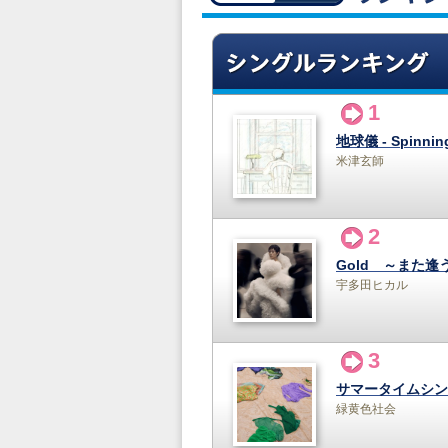
1
地球儀 - Spinnin
米津玄師
2
Gold ～また逢
宇多田ヒカル
3
サマータイムシン
緑黄色社会