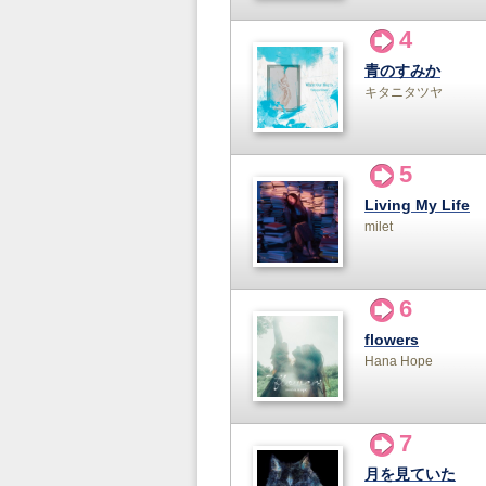
4
青のすみか
キタニタツヤ
5
Living My Life
milet
6
flowers
Hana Hope
7
月を見ていた