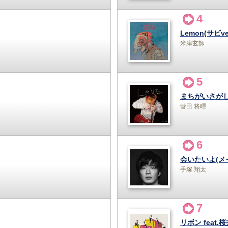
4
Lemon(サビver
米津玄師
5
まちがいさがし(
菅田 将暉
6
会いたいよ(メイ
手塚 翔太
7
リボン feat.桜井